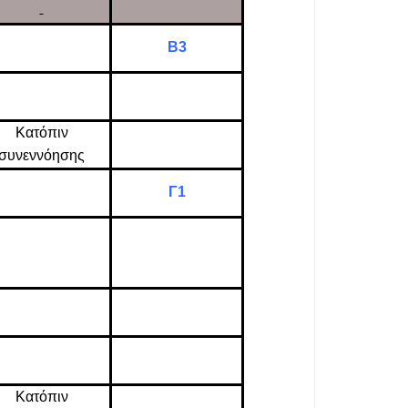
Β3
Κατόπιν
συνεννόησης
Γ1
Κατόπιν