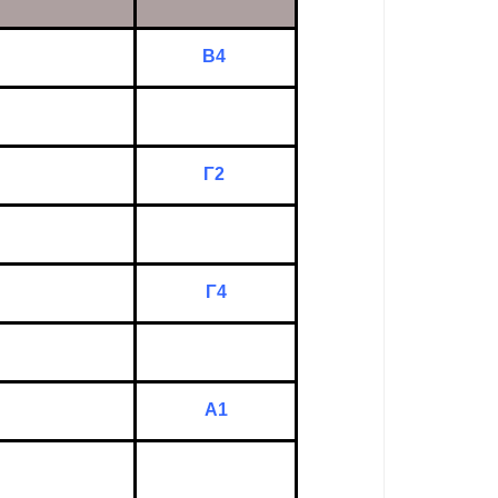
Β4
Γ2
Γ4
Α1