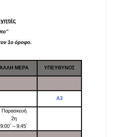
ηγητές
μπο”
στον 1ο όροφο.
ΆΛΛΗ ΜΕΡΑ
ΥΠΕΥΘΥΝΟΣ
Α3
Παρασκευή
2η
9:00΄ – 9:45΄