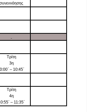
συνεννόησης
Τρίτη
3η
0:00΄ – 10:45΄
Τρίτη
4η
0:55΄ – 11:35΄