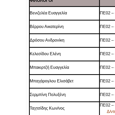
ΦΙΛΟΛΟΓΟΙ
Βενιζελέα Ευαγγελία
ΠΕ02 – 
Βέρρου Αικατερίνη
ΠΕ02 – 
Δρόσου Ανδρονίκη
ΠΕ02 – 
Κελεσίδου Ελένη
ΠΕ02 – 
Μπακιρτζή Ευαγγελία
ΠΕ02 – 
Μπαχάρογλου Ελισάβετ
ΠΕ02 – 
Σερμπίνη Πολυξένη
ΠΕ02 – 
ΠΕ02 – 
Ταχτσίδης Κων/νος
Δ/ν