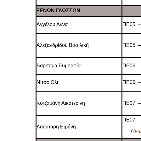
ΞΕΝΩΝ ΓΛΩΣΣΩΝ
Αγγέλου Άννα
ΠΕ05 –
Αλεξανδρίδου Βασιλική
ΠΕ05 –
Βαρσαμά Ευμορφία
ΠΕ06 –
Νίτσο Όλι
ΠΕ06 –
Κοτζαμάνη Αικατερίνη
ΠΕ07 –
ΠΕ07 –
Λαουτάρη Ειρήνη
Υ/ντρ