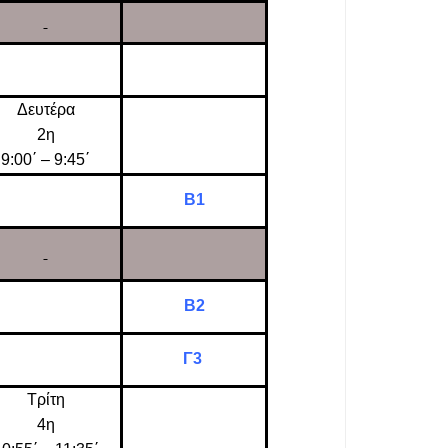
Δευτέρα
2η
9:00΄ – 9:45΄
Β1
Β2
Γ3
Τρίτη
4η