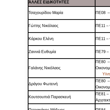
ΆΛΛΕΣ ΕΙΔΙΚΟΤΗΤΕΣ
Τσαχουρίδου Μαρία
ΠΕ08 –
Γώττης Νικόλαος
ΠΕ11 –
Κάρκου Ελένη
ΠΕ11 –
Ζαννιά Ευθυμία
ΠΕ79 –
ΠΕ80 –
Γαλάνης Νικόλαος
Οικονομ
Υ/ν
ΠΕ80 –
Δράγου Φωτεινή
Οικονο
ΠΕ81 – 
Κουτσουπιά Παρασκευή
Αρχιτεκ
Πετρακάκης Μάξιμος
ΠΕ84 –