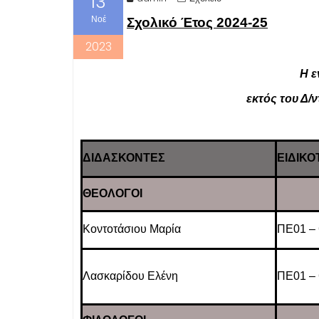
13
Νοέ
Σχολικό Έτος 2024-25
2023
Η ε
εκτός του Δ/ν
ΔΙΔΑΣΚΟΝΤΕΣ
ΕΙΔΙΚΟ
ΘΕΟΛΟΓΟΙ
Κοντοτάσιου Μαρία
ΠΕ01 – 
Λασκαρίδου Ελένη
ΠΕ01 – 