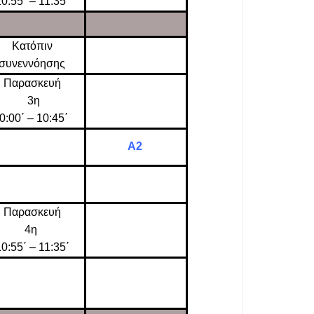
0:55΄ – 11:35΄
Κατόπιν
συνεννόησης
Παρασκευή
3η
0:00΄ – 10:45΄
Α2
Παρασκευή
4η
0:55΄ – 11:35΄