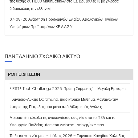
της θέσης κλ. ΠΕ03 Μαθηματικών στο ΕΣ Βρυξέλλες ΙΙΙ, με γλώσσα
διδασκαλίας την ελληνική
07-08-26 Ανάρτηση Προσωρινών Ενιαίων Αξιολογικών Πινάκων
Υποψήφιων Προϊσταμένων ΚΕ.Δ.Α.Σ.Υ.
ΠΑΝΕΛΛΉΝΙΟ ΣΧΟΛΙΚΌ ΔΊΚΤΥΟ
ΡΟΗ ΕΙΔΗΣΕΩΝ
FIRST® Tech Challenge 2026. Πρώτη Συμμετοχή … Μεγάλη Εμπειρία!
Γυμνάσιο-Λύκειο Dortmund. Διαδικτυακό Μάθημα. Μαθαίνω την
Ιστορία της Πατρίδας μου μέσα από Αθλητικούς Αγώνες
Μοιραστείτε εύκολα τις ανακοινώσεις σας, νέα από το ΠΣΔ και το
Υπουργείο Παιδείας μέσω του webmail.sch.gr/express
Τα Erasmus νέα μας! – Ιούλιος 2026 – Γυμνάσιο Κανήθου Χαλκίδας