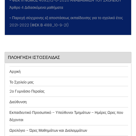
~
ΦΕΚ 111 ΝΟΜΟΣ 4692/12-6-2020 ΑΝΑΒΑΘΜΙΣΗ ΤΟΥ ΣΧΟΛΕΙΟΥ
Άρθρο 4 Διδασκόμενα μαθήματα
~
Παροχή σύγχρονης εξ αποστάσεως εκπαίδευσης για το σχολικό έτος
2021-2022 (ΦΕΚ Β 4188_10-9-21)
ΠΛΟΗΓΗΣΗ ΙΣΤΟΣΕΛΙΔΑΣ
Αρχική
Το Σχολείο μας
2ο Γυμνάσιο Περαίας
Διεύθυνση
Εκπαιδευτικό Προσωπικό – Υπεύθυνοι Τμημάτων – Ημέρες Ωρες που
δέχονται
Ωρολόγιο – Ώρες Μαθημάτων και Διαλειμμάτων