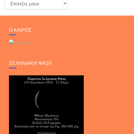
Ο ΚΑΙΡΟΣ
ΣΕΛΗΝΙΑΚΉ ΦΆΣΗ
Παρούσα Σεληνιακή Φάση
(10 Αυγούστου 2026 - 12:30μμ)
Φθίνων Μηνίσκος
Φωτεινότητα: 8%
Σελήνη 26,9 ημερών
Απόσταση από το κέντρο της Γης: 364.468 χλμ
mykosmos.gr