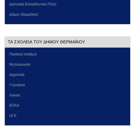
Δικτυακή Εκπαιδευτική Πύλη
Δήμος Θερμαϊκού
ΤΑ ΣΧΟΛΕΙΑ ΤΟΥ ΔΗΜΟΥ ΘΕΡΜΑΪΚΟΥ
Παιδικοί σταθμοί
Νηπιαγωγεία
Δημοτικά
Γυμνάσια
Λύκεια
ΕΠΑΛ
Ι.Ε.Κ.