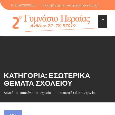
2392020800
mail@2gym-peraias.thess.sch.gr
Μεταπηδήστε
στο
περιεχόμενο
ΚΑΤΗΓΟΡΊΑ:
ΕΣΩΤΕΡΙΚΆ
ΘΈΜΑΤΑ ΣΧΟΛΕΊΟΥ
Αρχική
Ιστολόγιο
Σχολείο
Εσωτερικά Θέματα Σχολείου