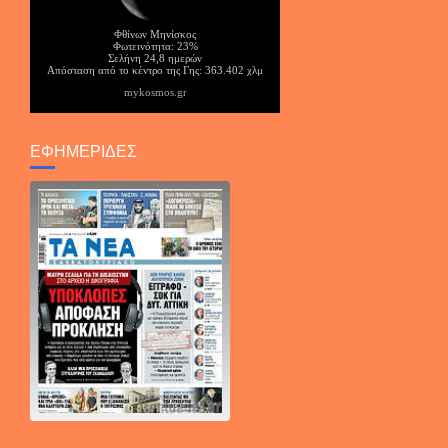
Φθίνων Μηνίσκος
Φωτεινότητα: 23%
Σελήνη 24,8 ημερών
Απόσταση από το κέντρο της Γης: 363.402 χλμ
mykosmos.gr
ΕΦΗΜΕΡΙΔΕΣ