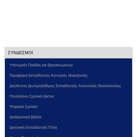
ΣΥΝΔΕΣΜΟΙ
Υπουργείο Παιδίας και Θρησκευμάτων
Περιφέρεια Εκπαίδευσης Κεντρικής Μακεδονίας
Διεύθυνση Δευτεροβάθμιας Εκπαίδευσης Ανατολικής Θεσσαλονίκης
Πανελλήνιο Σχολικό Δίκτυο
Ψηφιακό Σχολείο
Διαδραστικά Βιβλία
Δικτυακή Εκπαιδευτική Πύλη