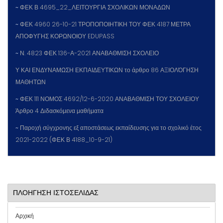
~
ΦΕΚ Β 4695_22_ΛΕΙΤΟΥΡΓΙΑ ΣΧΟΛΙΚΩΝ ΜΟΝΑΔΩΝ
~
ΦΕΚ 4960 26-10-21 ΤΡΟΠΟΠΟΙΗΤΙΚΗ ΤΟΥ ΦΕΚ 4187 ΜΕΤΡΑ
ΑΠΟΦΥΓΗΣ ΚΟΡΩΝΟΙΟΥ EDUPASS
~
Ν. 4823 ΦΕΚ 136-Α-2021 ΑΝΑΒΑΘΜΙΣΗ ΣΧΟΛΕΙΟ
Υ ΚΑΙ ΕΝΔΥΝΑΜΩΣΗ ΕΚΠΑΙΔΕΥΤΙΚΩΝ το άρθρο 86 ΑΞΙΟΛΌΓΗΣΗ
ΜΑΘΗΤΩΝ
~
ΦΕΚ 111 ΝΟΜΟΣ 4692/12-6-2020 ΑΝΑΒΑΘΜΙΣΗ ΤΟΥ ΣΧΟΛΕΙΟΥ
Άρθρο 4 Διδασκόμενα μαθήματα
~
Παροχή σύγχρονης εξ αποστάσεως εκπαίδευσης για το σχολικό έτος
2021-2022 (ΦΕΚ Β 4188_10-9-21)
ΠΛΟΗΓΗΣΗ ΙΣΤΟΣΕΛΙΔΑΣ
Αρχική