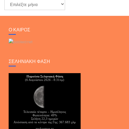
Ο ΚΑΙΡΟΣ
ΣΕΛΗΝΙΑΚΉ ΦΆΣΗ
Παρούσα Σεληνιακή Φάση
(6 Αυγούστου 2026 - 8:31πμ)
Τελευταίο τέταρτο – Ημισέληνος
Φωτεινότητα: 49%
Σελήνη 22,3 ημερών
Απόσταση από το κέντρο της Γης: 367.683 χλμ
mykosmos.gr