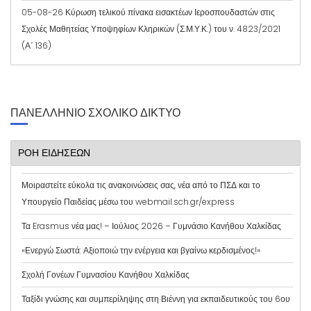
05-08-26 Κύρωση τελικού πίνακα εισακτέων Ιεροσπουδαστών στις
Σχολές Μαθητείας Υποψηφίων Κληρικών (Σ.Μ.Υ.Κ.) του ν. 4823/2021
(Α΄ 136)
ΠΑΝΕΛΛΉΝΙΟ ΣΧΟΛΙΚΌ ΔΊΚΤΥΟ
ΡΟΗ ΕΙΔΗΣΕΩΝ
Μοιραστείτε εύκολα τις ανακοινώσεις σας, νέα από το ΠΣΔ και το
Υπουργείο Παιδείας μέσω του webmail.sch.gr/express
Τα Erasmus νέα μας! – Ιούλιος 2026 – Γυμνάσιο Κανήθου Χαλκίδας
«Ενεργώ Σωστά: Αξιοποιώ την ενέργεια και βγαίνω κερδισμένος!»
Σχολή Γονέων Γυμνασίου Κανήθου Χαλκίδας
Ταξίδι γνώσης και συμπερίληψης στη Βιέννη για εκπαιδευτικούς του 6ου